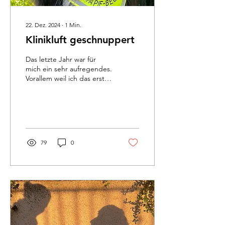
begegnet, wo sie...
22. Dez. 2024
∙
1
Min.
Klinikluft geschnuppert
Das letzte Jahr war für
mich ein sehr aufregendes.
Vorallem weil ich das erste
Mal den Alltag einer
psychosomatischen Klinik...
79
0