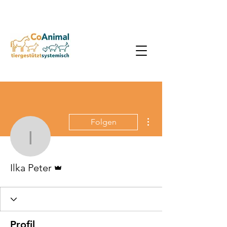
Weitere Optionen
Folgen
Ilka Peter
Administrator
Ilka Peter
Profil