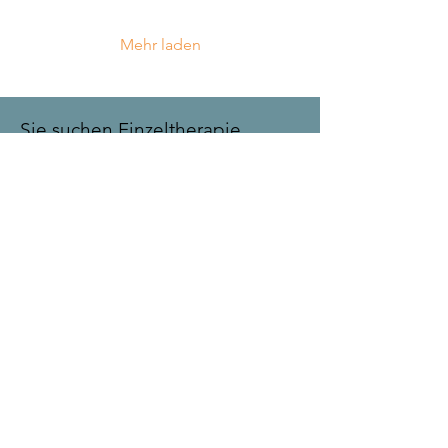
Mehr laden
Sie suchen Einzeltherapie,
Elternbegleitung oder
Familientherapie in Frankfurt?
Dann besuchen Sie meine
Praxis-Seite:
Ilka Peter Psychotherapie
Kontakt
Vorname
Nachname