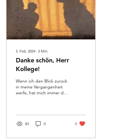
5. Feb. 2024
∙
2
Min.
Danke schön, Herr
Kollege!
Wenn ich den Blick zurück
in meine Vergangenheit
werfe, hat mich immer der
Wunsch „Nie stehen zu
bleiben“ angetrieben. Die
größten...
83
0
3