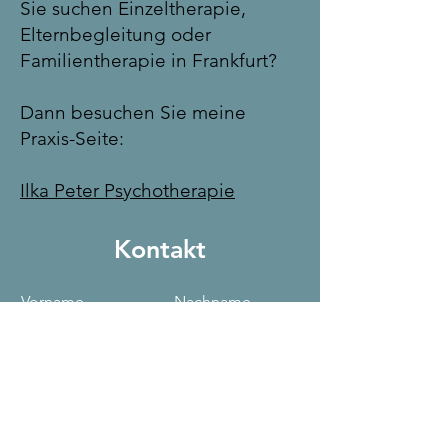
Sie suchen Einzeltherapie,
Elternbegleitung oder
Familientherapie in Frankfurt?
Dann besuchen Sie meine
Praxis-Seite:
Ilka Peter Psychotherapie
Kontakt
Vorname
Nachname
Email
Betreff